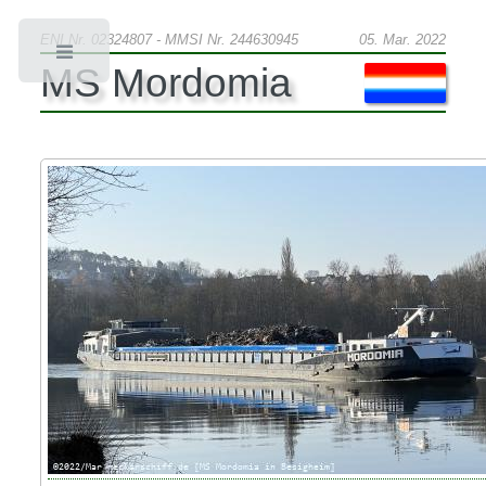
ENI Nr. 02324807 - MMSI Nr. 244630945
05. Mar. 2022
Toggle
MS Mordomia