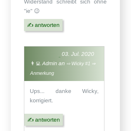
Widerstand schreibt sich ohne
"ie" 😉
✍️ antworten
03. Jul. 2020
an
👨‍💻
Admin
⇨ Wicky
#1 ⇒
Anmerkung
Ups... danke Wicky,
korrigiert.
✍️ antworten